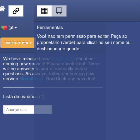
Ferramentas
pt
Você não tem permissão para editar. Peça ao
proprietário (verde) para clicar no seu nome ou
assinar em
desbloquear o quarto.
We have released new
DevBlog #3
about our
coming new service! Please check it out! There
will be answers to some frequently asked
questions. As always, follow our coming new
service
Gametactic
. Good luck and have fun!
Lista de usuários (
1
)