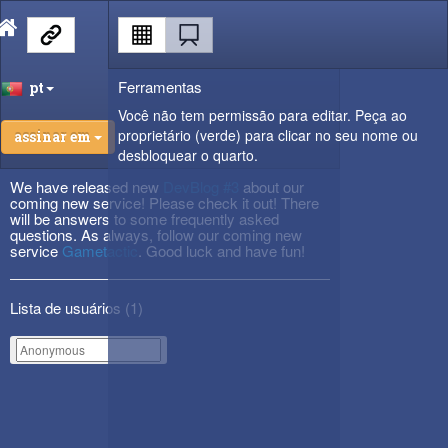
Ferramentas
pt
Você não tem permissão para editar. Peça ao
proprietário (verde) para clicar no seu nome ou
assinar em
desbloquear o quarto.
We have released new
DevBlog #3
about our
coming new service! Please check it out! There
will be answers to some frequently asked
questions. As always, follow our coming new
service
Gametactic
. Good luck and have fun!
Lista de usuários (
1
)