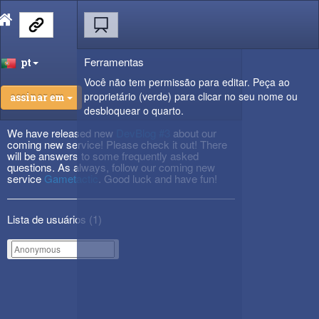
Ferramentas
pt
Você não tem permissão para editar. Peça ao
proprietário (verde) para clicar no seu nome ou
assinar em
desbloquear o quarto.
We have released new
DevBlog #3
about our
coming new service! Please check it out! There
will be answers to some frequently asked
questions. As always, follow our coming new
service
Gametactic
. Good luck and have fun!
Lista de usuários (
1
)