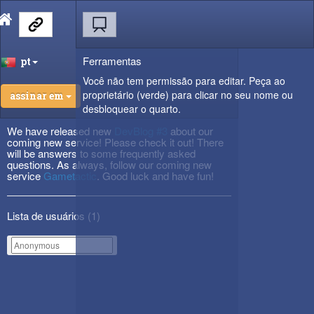
Ferramentas
pt
Você não tem permissão para editar. Peça ao
proprietário (verde) para clicar no seu nome ou
assinar em
desbloquear o quarto.
We have released new
DevBlog #3
about our
coming new service! Please check it out! There
will be answers to some frequently asked
questions. As always, follow our coming new
service
Gametactic
. Good luck and have fun!
Lista de usuários (
1
)